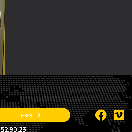
Merci
.90.23​