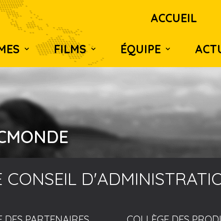
ACCUEIL
MES
FILMS
ÉQUIPE
ACT
OCMONDE
E CONSEIL D'ADMINISTRATI
 DES PARTENAIRES
COLLÈGE DES PRO